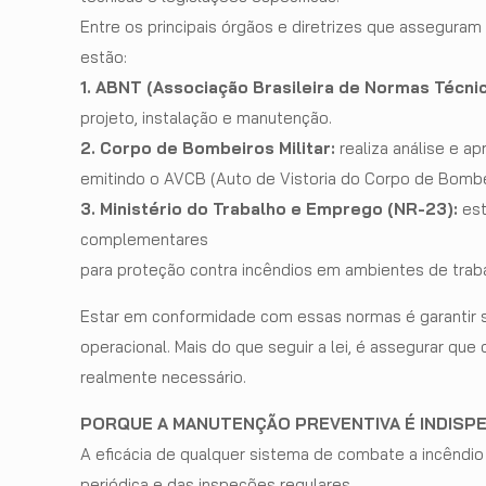
Entre os principais órgãos e diretrizes que assegura
estão:
1. ABNT (Associação Brasileira de Normas Técni
projeto, instalação e manutenção.
2.
Corpo de Bombeiros Militar:
realiza análise e a
emitindo o AVCB (Auto de Vistoria do Corpo de Bombe
3.
Ministério do Trabalho e Emprego (NR-23):
es
complementares
para proteção contra incêndios em ambientes de trab
Estar em conformidade com essas normas é garantir se
operacional. Mais do que seguir a lei, é assegurar que
realmente necessário.
PORQUE A MANUTENÇÃO PREVENTIVA É INDISP
A eficácia de qualquer sistema de combate a incênd
periódica e das inspeções regulares.