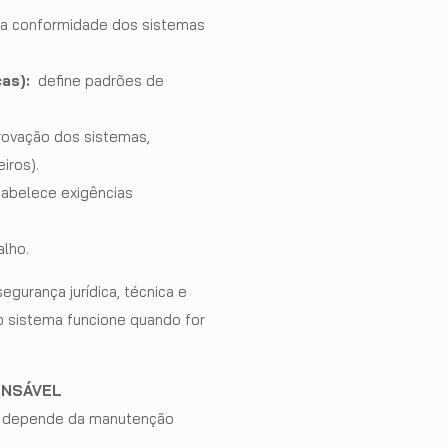
m a conformidade dos sistemas
cas):
define padrões de
provação dos sistemas,
iros).
tabelece exigências
alho.
gurança jurídica, técnica e
 o sistema funcione quando for
ENSÁVEL
io depende da manutenção