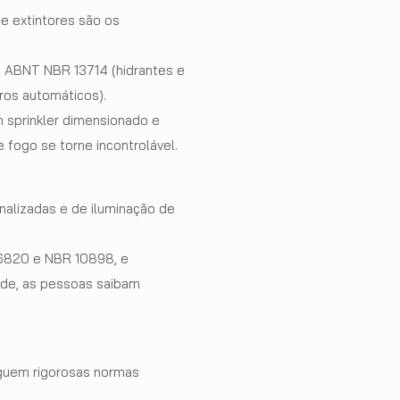
e extintores são os
 ABNT NBR 13714 (hidrantes e
os automáticos).
 sprinkler dimensionado e
 fogo se torne incontrolável.
alizadas e de iluminação de
6820 e NBR 10898, e
ade, as pessoas saibam
eguem rigorosas normas