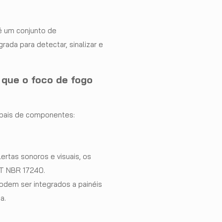
é um conjunto de
ada para detectar, sinalizar e
r que o foco de fogo
ipais de componentes:
lertas sonoros e visuais, os
NT NBR 17240.
podem ser integrados a painéis
a.