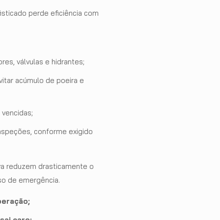
sticado perde eficiência com
es, válvulas e hidrantes;
itar acúmulo de poeira e
 vencidas;
inspeções, conforme exigido
va reduzem drasticamente o
so de emergência.
peração;
sai caro;