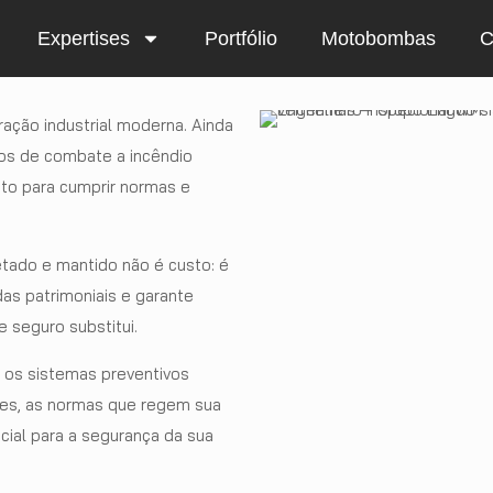
Expertises
Portfólio
Motobombas
C
ração industrial moderna. Ainda
os de combate a incêndio
ito para cumprir normas e
tado e mantido não é custo: é
das patrimoniais e garante
 seguro substitui.
 os sistemas preventivos
tes, as normas que regem sua
cial para a segurança da sua